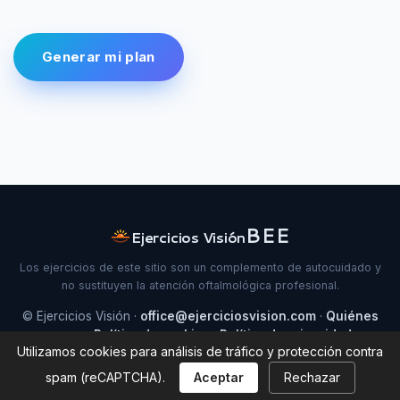
Generar mi plan
Ejercicios Visión
Los ejercicios de este sitio son un complemento de autocuidado y
no sustituyen la atención oftalmológica profesional.
© Ejercicios Visión ·
office@ejerciciosvision.com
·
Quiénes
somos
·
Política de cookies
·
Política de privacidad
·
Utilizamos cookies para análisis de tráfico y protección contra
Contacto
spam (reCAPTCHA).
Aceptar
Rechazar