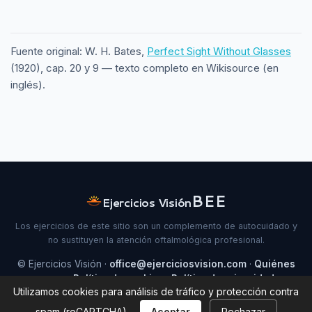
Fuente original: W. H. Bates,
Perfect Sight Without Glasses
(1920), cap. 20 y 9 — texto completo en Wikisource (en
inglés).
Ejercicios Visión
Los ejercicios de este sitio son un complemento de autocuidado y
no sustituyen la atención oftalmológica profesional.
© Ejercicios Visión ·
office@ejerciciosvision.com
·
Quiénes
somos
·
Política de cookies
·
Política de privacidad
·
Utilizamos cookies para análisis de tráfico y protección contra
Contacto
spam (reCAPTCHA).
Aceptar
Rechazar