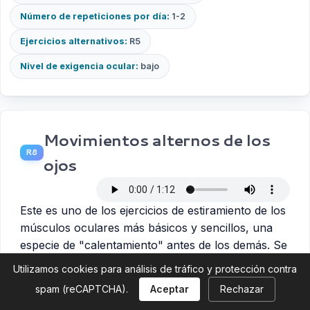
Número de repeticiones por día:
1-2
Ejercicios alternativos:
R5
Nivel de exigencia ocular:
bajo
Movimientos alternos de los
R8
ojos
Este es uno de los ejercicios de estiramiento de los
músculos oculares más básicos y sencillos, una
especie de "calentamiento" antes de los demás. Se
puede hacer casi en cualquier lugar.
Utilizamos cookies para análisis de tráfico y protección contra
El ejercicio se puede hacer de pie o sentado.
spam (reCAPTCHA).
Aceptar
Rechazar
Mueve los ojos arriba y abajo varias veces,