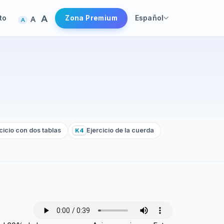
A
to
Español
A
Zona Premium
A
cicio con dos tablas
Ejercicio de la cuerda
K4